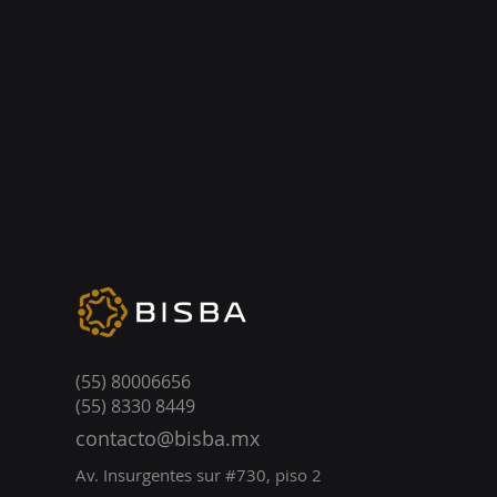
(55) 80006656
(55) 8330 8449
contacto@bisba.mx
Av. Ins
urgentes sur #730, piso 2