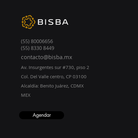
(55) 80006656
(55) 8330 8449
contacto@bisba.mx
Av. Ins
urgentes sur #730, piso 2
Col.
Del Valle centro, CP 03100
Alcaldía: Benit
o Juárez, CDMX
MEX
Agendar