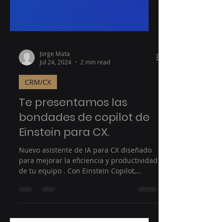
Jorge Mata
Jul 24, 2024
2 min read
CRM/CX
Te presentamos las
bondades de copilot de
Einstein para CX.
Nuevo asistente de IA para CX diseñado
para mejorar la eficiencia y productividad
de tu equipo . Con Einstein Copilot,
podrás realizar...